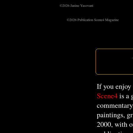
©2026 Janine Yasovant 

        ©2026 Publication Scene4 Magazine
If you enjoy
Scene4
is a
commentary, 
paintings, g
2000, with o