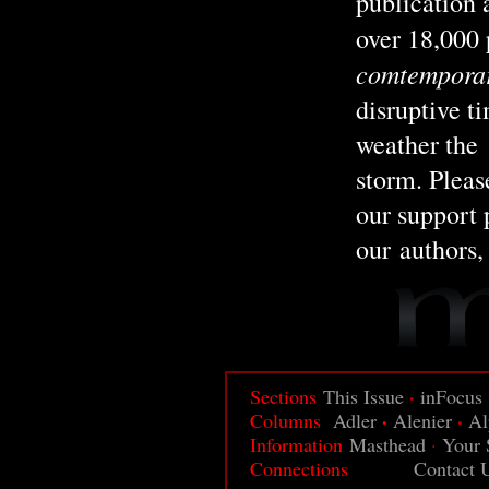
publication 
over 18,000
comtemporary
disruptive t
weather the
storm. Pleas
our support
our authors, 
·
Sections
This Issue
inFocus
·
·
Columns
Adler
Alenier
Al
Information
Masthead
·
Your 
Connections
Contact 