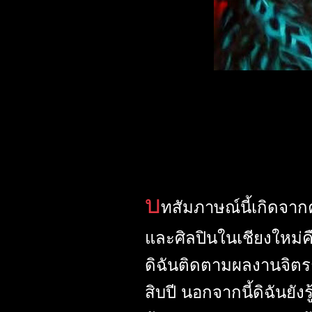
บ
ทสัมภาษณ์นี้เกิดจาก
และศิลปินในเชียงใหม่คื
ดิฉันติดตามผลงานจิต
สิบปี นอกจากนี้ดิฉันย